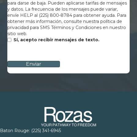
para darse de baja. Pueden aplicarse tarifas de mensajes
y datos. La frecuencia de los mensajes puede variar,
envíe HELP al (225) 800-8784 para obtener ayuda. Para
obtener más información, consulte nuestra política de
privacidad para SMS Términos y Condiciones en nuestro
sitio web.
Sí, acepto recibir mensajes de texto.
CAPTCHA
Baton Rouge:
(225) 341-6945