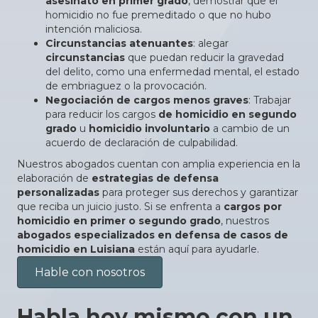
asesinato en primer grado
, demostrar que el
homicidio no fue premeditado o que no hubo
intención maliciosa.
Circunstancias atenuantes
: alegar
circunstancias
que puedan reducir la gravedad
del delito, como una enfermedad mental, el estado
de embriaguez o la provocación.
Negociación de cargos menos graves
: Trabajar
para reducir los cargos
de homicidio en segundo
grado
u
homicidio involuntario
a cambio de un
acuerdo de declaración de culpabilidad.
Nuestros abogados cuentan con amplia experiencia en la
elaboración de
estrategias de defensa
personalizadas
para proteger sus derechos y garantizar
que reciba un juicio justo. Si se enfrenta a
cargos por
homicidio en primer o segundo grado
, nuestros
abogados especializados en defensa de casos de
homicidio en Luisiana
están aquí para ayudarle.
Hable con nosotros
Habla hoy mismo con un