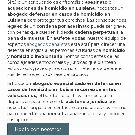
Si tú o un ser querido os enfrentáis a
asesinato
o
acusaciones de homicidio en Luisiana
, necesitas un
abogado defensor en casos de homicidio en
Luisiana
para proteger tus derechos. Las consecuencias
legales de un
condena por asesinato
puede ser grave,
con penas que pueden ir desde
cadena perpetua
a la
pena de muerte
. En
Bufete Rozas
, nuestro equipo de
expertos
abogados penalistas
está aquí para ofrecer una
defensa enérgica a las personas acusadas de
homicidio
y
homicidio involuntario
. Somos conscientes de las
complejidades emocionales y jurídicas que plantean
estos casos graves, y nos comprometemos a defender
sus derechos en cada fase del proceso.
Si busca un
abogado especializado en defensa en
casos de homicidio en Luisiana con excelentes
valoraciones
, el bufete Rozas Law Firm está a su
disposición para ofrecerle la
asistencia jurídica
que
necesita. Póngase en contacto con nosotros hoy mismo
para concertar una
consulta
, analizar su caso y conocer
sus opciones.
Hable con nosotros