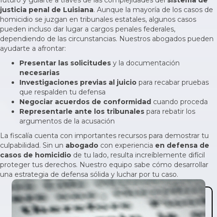
futuro y guiarte a través de las complejidades del
sistema de
justicia penal de Luisiana
. Aunque la mayoría de los casos de
homicidio se juzgan en tribunales estatales, algunos casos
pueden incluso dar lugar a
cargos penales federales
,
dependiendo de las circunstancias. Nuestros abogados pueden
ayudarte a afrontar:
Presentar las solicitudes
y la documentación
necesarias
Investigaciones previas al juicio
para recabar pruebas
que respalden tu defensa
Negociar acuerdos de conformidad
cuando proceda
Representarle ante los tribunales
para rebatir los
argumentos de la acusación
La fiscalía cuenta con importantes recursos para demostrar tu
culpabilidad. Sin un
abogado
con experiencia
en defensa de
casos de homicidio
de tu lado, resulta increíblemente difícil
proteger tus derechos. Nuestro equipo sabe cómo desarrollar
una estrategia de defensa sólida y luchar por tu caso.