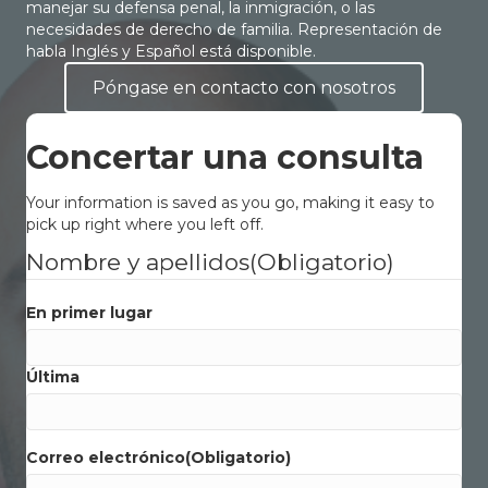
manejar su defensa penal, la inmigración, o las
necesidades de derecho de familia. Representación de
habla Inglés y Español está disponible.
Póngase en contacto con nosotros
Concertar una consulta
Your information is saved as you go, making it easy to
pick up right where you left off.
Nombre y apellidos
(Obligatorio)
En primer lugar
Última
Correo electrónico
(Obligatorio)