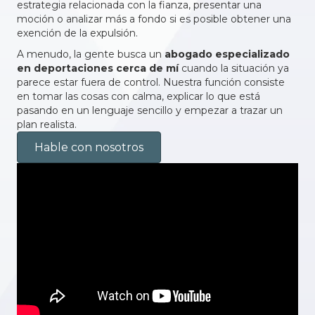
estrategia relacionada con la fianza, presentar una
moción o analizar más a fondo si es posible obtener una
exención de la expulsión.
A menudo, la gente busca un
abogado
especializado
en deportaciones
cerca
de mí
cuando la situación ya
parece estar fuera de control. Nuestra función consiste
en tomar las cosas con calma, explicar lo que está
pasando en un lenguaje sencillo y empezar a trazar un
plan realista.
Hable con nosotros