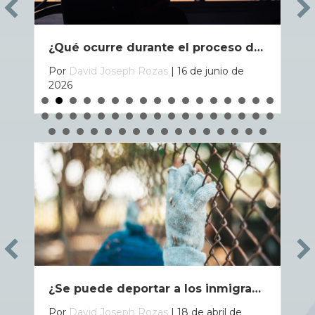
¿Qué ocurre durante el proceso de expulsión?
zas
|
16 de junio de
Por
David Joseph Rozas
|
18 de
2026
¿Se puede deportar a los inmigrantes a un tercer país? Lo que las familias deben saber
Qué hacer si te detien
 Rozas
|
18 de abril de
Por
David Joseph Rozas
|
1