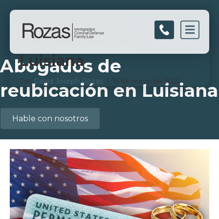
Abogados de
Men
reubicación en
Luisiana
Abogados de
Por
David Joseph Rozas
|
16 de mayo de 2025
reubicación en Luisiana
Hable con nosotros