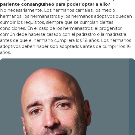
pariente consanguíneo para poder optar a ello?
No necesariamente. Los hermanos carnales, los medio
hermanos, los hermanastros y los hermanos adoptivos pueden
cumplir los requisitos, siempre que se cumplan ciertas
condiciones. En el caso de los hermanastros, el progenitor
común debe haberse casado con el padrastro o la madrastra
antes de que el hermano cumpliera los 18 años. Los hermanos
adoptivos deben haber sido adoptados antes de cumplir los 16
años.