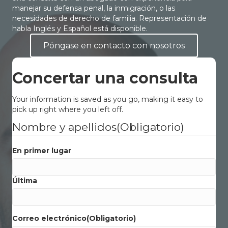
manejar su defensa penal, la inmigración, o las
necesidades de derecho de familia. Representación de
habla Inglés y Español está disponible.
Póngase en contacto con nosotros
Concertar una consulta
Your information is saved as you go, making it easy to
pick up right where you left off.
Nombre y apellidos
(Obligatorio)
En primer lugar
Última
Correo electrónico
(Obligatorio)