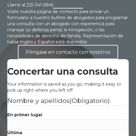
Llame al
225-341-6945
Visite nuestra página de contacto para enviar un
formulario a nuestro bufete de abogados para programar
una consulta con un abogado con experiencia para
manejar su defensa penal, la inmigración, o las
necesidades de derecho de familia. Representación de
habla Inglés y Español está disponible.
Póngase en contacto con nosotros
Concertar una consulta
Your information is saved as you go, making it easy to
pick up right where you left off.
Nombre y apellidos
(Obligatorio)
En primer lugar
Última