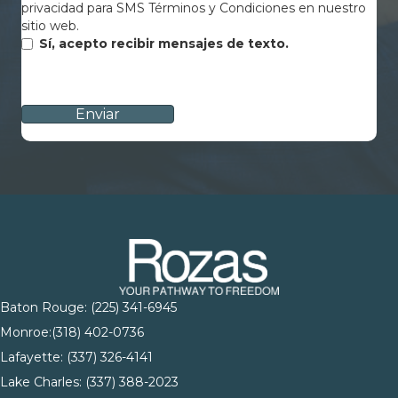
privacidad para SMS Términos y Condiciones en nuestro
sitio web.
Sí, acepto recibir mensajes de texto.
CAPTCHA
Baton Rouge:
(225) 341-6945
Monroe:
(318) 402-0736
Lafayette:
(337) 326-4141
Lake Charles:
(337) 388-2023