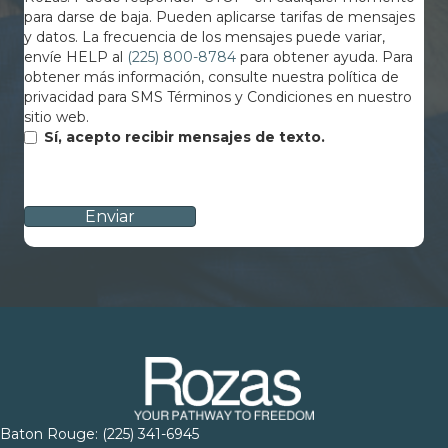
para darse de baja. Pueden aplicarse tarifas de mensajes
y datos. La frecuencia de los mensajes puede variar,
envíe HELP al
(225) 800-8784
para obtener ayuda. Para
obtener más información, consulte nuestra política de
privacidad para SMS Términos y Condiciones en nuestro
sitio web.
Sí, acepto recibir mensajes de texto.
CAPTCHA
Baton Rouge:
(225) 341-6945