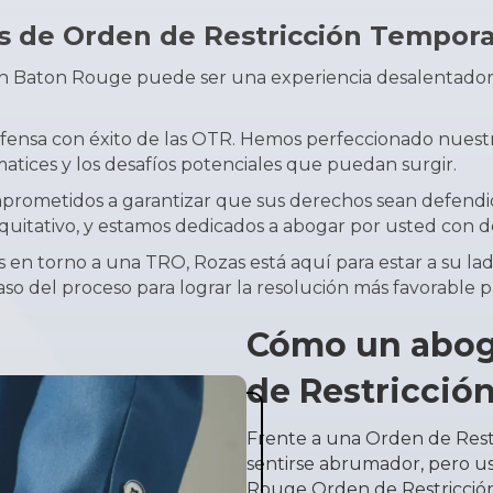
s de Orden de Restricción Tempora
en
Baton Rouge
puede ser una experiencia desalentadora
efensa con éxito de las OTR. Hemos perfeccionado nuestr
matices y los desafíos potenciales que puedan surgir.
omprometidos a garantizar que sus derechos sean defendi
quitativo, y estamos dedicados a abogar por usted con 
as en torno a una TRO, Rozas está aquí para estar a su 
del proceso para lograr la resolución más favorable par
Cómo un abog
de Restricció
Frente a una Orden de Res
sentirse abrumador, pero u
Rouge Orden de Restricción