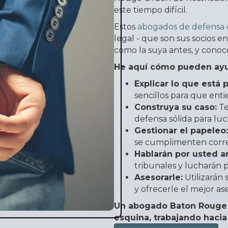
este tiempo difícil.
Estos
abogados de defensa 
legal - que son sus socios e
como la suya antes, y conoce
He aquí cómo pueden ayu
Explicar lo que está 
sencillos para que enti
Construya su caso:
Te
defensa sólida para luc
Gestionar el papeleo:
se cumplimenten corre
Hablarán por usted an
tribunales y lucharán 
Asesorarle:
Utilizarán 
y ofrecerle el mejor as
Un abogado Baton Rouge 
esquina, trabajando hacia