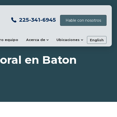
225-341-6945
Hable con nosotros
ro equipo
Acerca de
Ubicaciones
English
oral en Baton