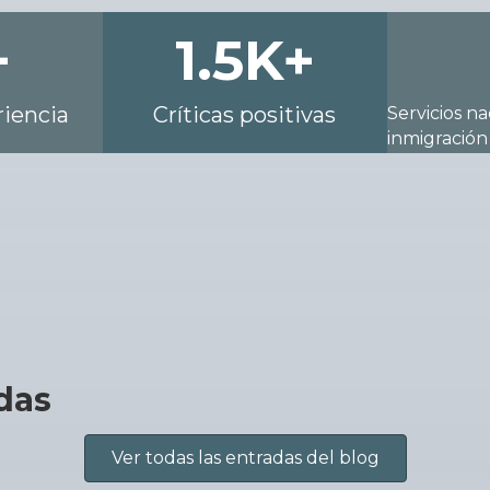
+
1.5
K+
iencia
Críticas positivas
Servicios n
inmigración
das
Ver todas las entradas del blog