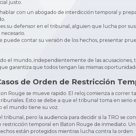
ial justo.
 hablar con un
abogado de interdicción
temporal y prepa
do.
es su defensor en el tribunal, alguien que lucha por su
s necesario.
e puede contar su versión de los hechos, presentar prueb
todo el mundo, independientemente de las acusaciones,
, que garantiza que todos tengan las mismas oportunidad
Casos de Orden de Restricción Te
 Rouge se mueve rapido. El reloj comienza a correr tan
tribunales. Esto se debe a que el tribunal toma en serio e
o el mundo tiene su voz.
l tribunal, pero la audiencia para decidir si la TRO se c
e restricción temporal en Baton Rouge de inmediato. U
rechos están protegidos mientras lucha contra la orden.