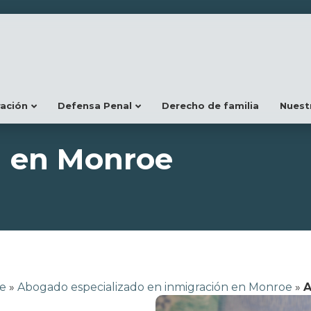
ración
Defensa Penal
Derecho de familia
Nuest
1 en Monroe
oe
»
Abogado especializado en inmigración en Monroe
»
A