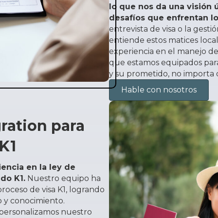
lo que nos da una visión 
desafíos que enfrentan lo
entrevista de visa o la gesti
entiende estos matices loca
experiencia en el manejo de 
que estamos equipados para 
y su prometido, no importa
Hable con nosotros
ration para
 K1
encia en la ley de
do K1.
Nuestro equipo ha
proceso de visa K1, logrando
o y conocimiento.
 personalizamos nuestro