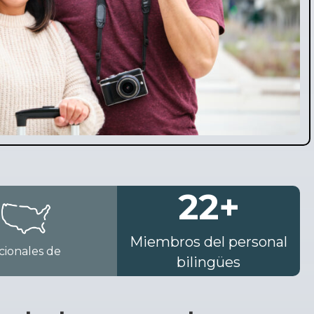
22
+
Miembros del personal
acionales de
bilingües