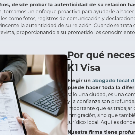
fíos, desde probar la autenticidad de su relación h
, tomamos un enfoque proactivo para ayudarle a hacer f
es como fotos, registros de comunicación y declaracione
te la autenticidad de su relación. Cuando se trata de l
evista, proporcionando a su prometido los conocimientos
Por qué nece
K1 Visa
Elegir un
abogado local d
puede hacer toda la dife
sólo una ciudad, es una co
y la confianza son profunda
importante que es trabajar 
inmigración, sino que tambi
jurídico local. Aquí es don
Nuestra firma tiene prof