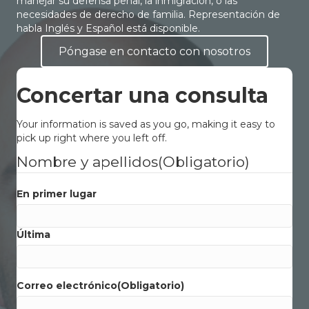
manejar su defensa penal, la inmigración, o las
necesidades de derecho de familia. Representación de
habla Inglés y Español está disponible.
Póngase en contacto con nosotros
Concertar una consulta
Your information is saved as you go, making it easy to
pick up right where you left off.
Nombre y apellidos
(Obligatorio)
En primer lugar
Última
Correo electrónico
(Obligatorio)