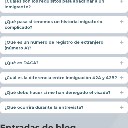
¿Cuáles son los requisitos para apadrinar a un
Ex
inmigrante?
¿Qué pasa si tenemos un historial migratorio
Ex
complicado?
¿Qué es un número de registro de extranjero
Ex
(número A)?
¿Qué es DACA?
Ex
¿Cuál es la diferencia entre inmigración 42A y 42B?
Ex
¿Qué debo hacer si me han denegado el visado?
Ex
¿Qué ocurrirá durante la entrevista?
Ex
Entradas de blog